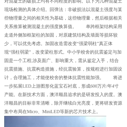
对混凝土的破损上均有不同程度的影响。以下为几种混凝土
现场检测的具体介绍。回弹法：非破损法以混凝土强度与某
些物理量之间的相关性为基础，这些物理量，然后根据相关
关系推算被测混凝土的强度换算值。 单跨框架结构采用
走道外侧加框架柱的加固，对原建筑结构及墙面等损坏较
少，可以优先考虑。加固改造需改变“强梁弱柱”真正体
现“强柱弱梁”，改变梁柱形式。中小学校舍的抗震鉴定与加
固是一个工程,涉及面广、影响重大，需从鉴定入手，结合
抗震措施、抗震构造措施，经抗震验算，按规程进行加固设
计，合理施工，才能使校舍的整体抗震性能加强。 将进
一步拓展LED上游图形化蓝宝石衬底，形成600万片/年4寸
产能。在新技术方面，澳洋顺昌追求的是研发投入的度。澳
洋顺昌的目标非常清晰，除开继续白光亮度，更将研发资源
集中布局在Micro、MiniLED等新的芯片技术上。