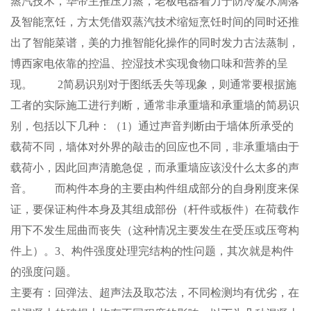
蒸汽技术，华帝主推压力蒸，老板电器着力于防冷凝水滴落
及智能烹饪，方太凭借双蒸汽技术缩短烹饪时间的同时还推
出了智能菜谱，美的力推智能化操作的同时发力古法蒸制，
博西家电依靠的控温、控湿技术实现食物口味和营养的呈
现。 2简易识别对于图纸丢失等现象，则通常要根据施
工者的实际施工进行判断，通常非承重墙和承重墙的简易识
别，包括以下几种：（1）通过声音判断由于墙体所承受的
载荷不同，墙体对外界的敲击的回应也不同，非承重墙由于
载荷小，因此回声清脆急促，而承重墙应该没什么太多的声
音。 而构件本身的主要由构件组成部分的自身刚度来保
证，要保证构件本身及其组成部份（杆件或板件）在荷载作
用下不发生屈曲而丧失（这种情况主要发生在受压或压弯构
件上）。3、构件强度处理完结构的性问题，其次就是构件
的强度问题。
主要有：回弹法、超声法及取芯法，不同检测均有优劣，在