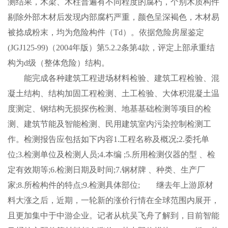
测结果，木梁、木柱普遍有不同程度的腐朽，个别木质构件
剔除外部木材后发现内部腐朽严重，颜色呈深褐色，木材易
被捻成粉末，均为危险构件（Td）。依据危险房屋鉴定
(JGJ125-99)（2004年版）第5.2.2条第4款，评定上部承重结
构为d级（整体危险）结构。
能完成各种建筑工程进场材料检验、建筑工程检验、混
凝土结构、结构加固工程检测、土工检验、大体积混凝土温
度测定、钢结构无损探伤检测、地基基础检测等项目的检
测、建筑节能及智能检测、民用建筑室内污染控制检测工
作。检测报告应包括如下内容1.工程名称及概况;2.委托单
位;3.检测单位及检测人员;4.本编 ;5.所用检测仪器的型 、检
定有效期等;6.检测日期及时间;7.钢材牌 、种类、生产厂
家;8.所检构件的特点;9.检测具体部位; 继去年上游原材
料大涨之后，近期，一轮新的涨价行情在全球范围内展开，
且更加集中于中游企业。记者从杭吴飞舟了解到，目前智能