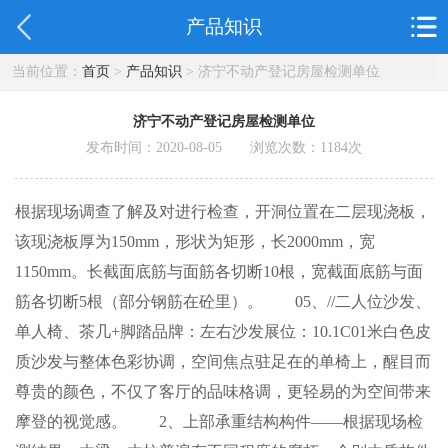
产品知识
当前位置：
首页
>
产品知识
> 济宁不动产登记房屋检测单位
济宁不动产登记房屋检测单位
发布时间：2020-08-05 浏览次数：
1184
次
根据现场调查了解及对进行检查，开洞位置在二层现浇板，
该现浇板厚为150mm，形状为矩形，长2000mm，宽
1150mm。长截面底筋与面筋各切断10根，宽截面底筋与面
筋各切断5根（部分钢筋在砼里）。 05、//二人位沙发、
单人椅、茶几+脚踏品牌：左右沙发展位：10.1C01米白色皮
质沙发与整体色彩协调，空间焦点驻足在的单椅上，醒目而
尊贵的颜色，不仅了客厅的品味格调，更轻易的为空间带来
摩登的视觉感。 2、上部承重结构构件——根据现场检