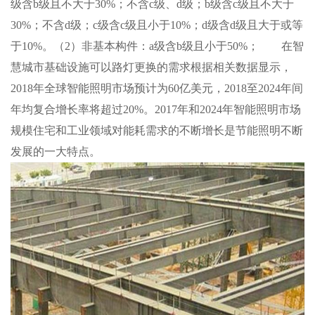
级含b级且不大于30%；不含c级、d级；b级含c级且不大于
30%；不含d级；c级含c级且小于10%；d级含d级且大于或等
于10%。（2）非基本构件：a级含b级且小于50%； 在智
慧城市基础设施可以路灯更换的需求根据相关数据显示，
2018年全球智能照明市场预计为60亿美元，2018至2024年间
年均复合增长率将超过20%。2017年和2024年智能照明市场
规模住宅和工业领域对能耗需求的不断增长是节能照明不断
发展的一大特点。