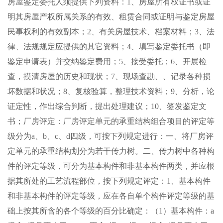
房屋鉴定委托人须提供下列资料：1、房屋所有权证书或证
明其房屋产权所属关系的有效、租赁合同或证明与鉴定房屋
民事权利的有效副本；2、有关房屋技术、档案材料；3、法
律、法规规定应提供的其它资料；4、填写鉴定委托书（即
鉴定申请表）并交纳鉴定费用；5、接受委托；6、开展检
查，摸清房屋的历史和现状；7、现场查勘、、记录各种损
坏数据和状况；8、复核验算，整理技术资料；9、分析，论
证定性，作出综合判断，提出处理建议；10、签发鉴定文
书；厂房评定：厂房评定单元的承重结构组合项目的评定等
级分为a、b、c、d四级，可按下列规定进行：一、将厂房评
定单元的承重结构划分为若干传力树。二、传力树中各种构
件的评定等级，可分为基本构件和非基本构件两类，并应根
据其所处的工艺流程部位，按下列规定评定：1、基本构件
和非基本构件的评定等级，应在各自单个构件评定等级的基
础上按其所含的各个等级的百分比确定：（1）基本构件：a