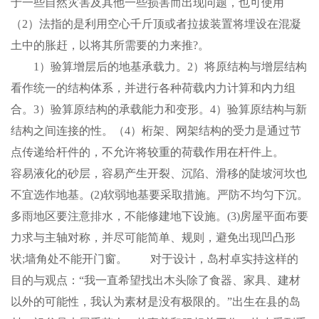
于一些自然灾害及其他一些损害而出现问题，也可使用
（2）法指的是利用空心千斤顶或者拉拔装置将埋设在混凝
土中的胀赶，以将其所需要的力来推?。
1）验算增层后的地基承载力。2）将原结构与增层结构
看作统一的结构体系，并进行各种荷载内力计算和内力组
合。3）验算原结构的承载能力和变形。4）验算原结构与新
结构之间连接的性。（4）桁架、网架结构的受力是通过节
点传递给杆件的，不允许将较重的荷载作用在杆件上。
容易液化的砂层，容易产生开裂、沉陷、滑移的陡坡河坎也
不宜选作地基。(2)软弱地基要采取措施。严防不均匀下沉。
多雨地区要注意排水，不能修建地下设施。(3)房屋平面布要
力求与主轴对称，并尽可能简单、规则，避免出现凹凸形
状;墙角处不能开门窗。 对于设计，岛村卓实持这样的
目的与观点：“我一直希望找出木头除了食器、家具、建材
以外的可能性，我认为素材是没有极限的。”出生在县的岛