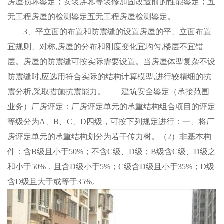
房屋损坏鉴定；安装屏幕等装修加固改造前的性能鉴定；五
无工程房屋的检测鉴定五无工程房屋检测鉴定。
3、平立面的布置和防震缝的设置房屋的平、立面布置
宜规则、对称,房屋的分布和刚度变化宜均匀,楼层不宜错
层。房屋的防震缝可按实际需要设置。当房屋体型复杂不设
防震缝时,应选用符合实际的结构计算模型,进行较精细的抗
震分析,采取措施抗震能力。 建筑安全鉴定（承接范围
业务）厂房评定：厂房评定单元的承重结构组合项目的评定
等级分为A、B、C、D四级，可按下列规定进行：一、将厂
房评定单元的承重结构划分为若干传力树。（2）非基本构
件：含B级且小于50%；不含C级、D级；B级含C级、D级之
和小于50%，且含D级小于5%；C级含D级且小于35%；D级
含D级且大于或等于35%。