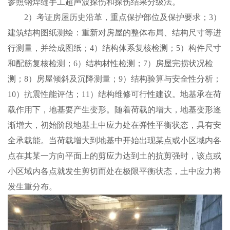
参照钢焊缝手工超声波探伤和探伤结果分级法。
2）考证房屋历史沿革，重点保护部位及保护要求；3）
建筑结构图纸测绘：重新对房屋的整体布局、结构尺寸等进
行测量，并绘成图纸；4）结构体系复核检测；5）构件尺寸
和配筋复核检测；6）结构材性检测；7）房屋完损状况检
测；8）房屋倾斜及沉降测量；9）结构验算与安全性分析；
10）抗震性能评估；11）结构维修可行性建议。地基承在荷
载作用下，地基要产生变形。随着荷载的增大，地基变形逐
渐增大，初始阶段地基土中应力处在弹性平衡状态，具有安
全承载能。当荷载增大到地基中开始出现某点或小区域内各
点在其某一方向平面上的剪应力达到土的抗剪强时，该点或
小区域内各点就发生剪切而处在极限平衡状态，土中应力将
发生重分布。