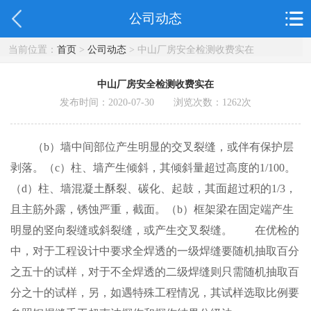
公司动态
当前位置：
首页
>
公司动态
> 中山厂房安全检测收费实在
中山厂房安全检测收费实在
发布时间：2020-07-30 浏览次数：
1262
次
（b）墙中间部位产生明显的交叉裂缝，或伴有保护层
剥落。（c）柱、墙产生倾斜，其倾斜量超过高度的1/100。
（d）柱、墙混凝土酥裂、碳化、起鼓，其面超过积的1/3，
且主筋外露，锈蚀严重，截面。（b）框架梁在固定端产生
明显的竖向裂缝或斜裂缝，或产生交叉裂缝。 在优检的
中，对于工程设计中要求全焊透的一级焊缝要随机抽取百分
之五十的试样，对于不全焊透的二级焊缝则只需随机抽取百
分之十的试样，另，如遇特殊工程情况，其试样选取比例要