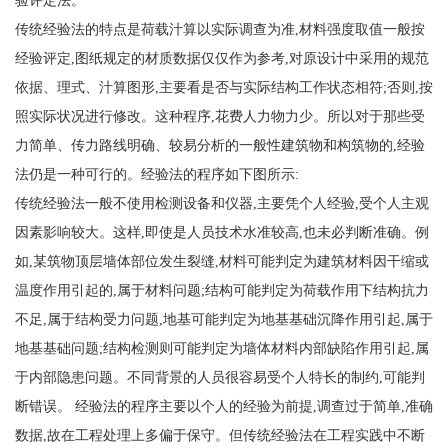
验评定法。
传统经验法的特点是荷载汁算以实际调查为准,材料强度取值一般按
经验评定,图纸规定的材质数据仅仅作为参考,对原设计中采用的规范
依据、理式、汁算图形,主要看是否与实际结构工作状态相符;否则,按
照实际状况进行修改。这种程序,花费人力物力少。所以对于那些受
力简单、传力路线明确、较易分析的一般性建筑物和构筑物的,经验
法仍是一种可行的。经验法的程序如下图所示:
传统经验法一般不使用检测设备和仪器,主要凭个人经验,受个人主观
因素影响较大。这样,即使是人员技术水准较高,也未必判断准确。例
如,某筑物顶层墙体部位发生裂缝,材料可能判定为建筑材料因干缩或
温度作用引起的,属于材料问题;结构可能判定为荷载作用下结构抗力
不足,属于结构受力问题,地基可能判定为地基基础沉降作用引起,属于
地基基础问题;结构检测则可能判定为墙体材料内部缺陷作用引起,属
于内部隐患问题。不同背景的人员很容易受个人特长的制约,可能判
断错误。 经验法的程序主要以个人的经验为前提,调查过于简单,准确
数据,故在工程处理上多偏于保守。但传统经验法在工程实践中不断