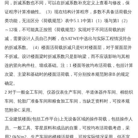
同，折减系数也不同，可以在折减系数补充定义上查看与修改，保
证程序计算准确性。（3）现在结构计算程序，多数不具备活荷载分
类功能，无法区分《荷载规范》表中5.1.1中第1（1）项与第1（2）
～12项，不可能真正按照《荷载规范》实现对于不同活荷载的折
减，需要设计人员自己判断，在SATWE中选出与实际工程情况符合
的折减系数。（4）楼面活荷载折减只是针对楼面层，对于屋面层并
不折减。设计楼面梁时折减系数只是影响梁，而不应该影响与其相
连的竖向构件柱、墙或基础。注：1 楼面等效均布活荷载，包括计算
次梁、主梁和基础时的楼面活荷载，可分别按本规范附录B 的规定
确定。
2 对于一般金工车间、仪器仪表生产车间、半道体器件车间、棉纺织
车间、轮胎厂准备车间和粮食加工车间，当缺乏资料时，可按本规
范附录C 采用。
工业建筑楼面(包括工作平台)上无设备区域的操作荷载，包括操作人
员、一般工具、零星原料和成品的自重，可按均布活荷载考虑，采
用2.0kN/m2。生产车间的楼梯活荷载，可按实际情况采用，但不宜