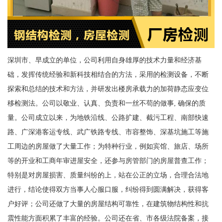
深圳市、早成立的单位，公司利用自身雄厚的技术力量和经济基
础，发挥传统经验和新科技相结合的方法，采用的检测设备，不断
探索和总结的技术和方法，并研发出楼房承载力的加荷静态应变位
移检测法。公司以敬业、认真、负责和一丝不苟的做事, 确保的质
量。公司成立以来，为地铁沿线、公路扩建、截污工程、南部快速
路、广深港客运专线、武广铁路专线、市容整饰、深基坑施工等施
工周边的房屋做了大量工作；为特种行业，例如宾馆、旅店、场所
等的开业和工商年审进屋安全，还参与房管部门的房屋普查工作；
特别是对房屋损害、质量纠纷的上，站在公正的立场，合理合法地
进行，结论使得双方当事人心服口服，纠纷得到圆满解决，获得客
户好评；公司还做了大量的房屋结构可靠性，在建筑物结构性和抗
震性能方面积累了丰富的经验。公司还在省、市各级法院备案，接