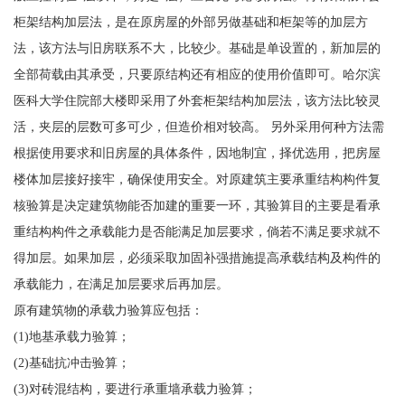
柜架结构加层法，是在原房屋的外部另做基础和柜架等的加层方
法，该方法与旧房联系不大，比较少。基础是单设置的，新加层的
全部荷载由其承受，只要原结构还有相应的使用价值即可。哈尔滨
医科大学住院部大楼即采用了外套柜架结构加层法，该方法比较灵
活，夹层的层数可多可少，但造价相对较高。 另外采用何种方法需
根据使用要求和旧房屋的具体条件，因地制宜，择优选用，把房屋
楼体加层接好接牢，确保使用安全。对原建筑主要承重结构构件复
核验算是决定建筑物能否加建的重要一环，其验算目的主要是看承
重结构构件之承载能力是否能满足加层要求，倘若不满足要求就不
得加层。如果加层，必须采取加固补强措施提高承载结构及构件的
承载能力，在满足加层要求后再加层。
原有建筑物的承载力验算应包括：
(1)地基承载力验算；
(2)基础抗冲击验算；
(3)对砖混结构，要进行承重墙承载力验算；