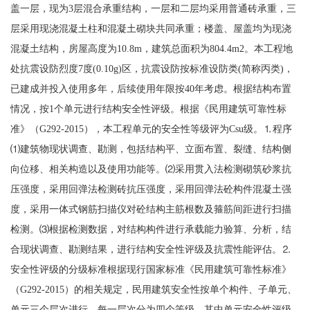
盖一层，现为3层混合承重结构，一层和二层均采用普通砖承重，三
层采用现浇混凝土柱和混凝土砌块共同承重；楼盖、屋盖均为现浇
混凝土结构，房屋高度为10.8m，建筑总面积为804.4m2。本工程地
处抗震设防烈度7度(0.10g)区，抗震设防按标准设防类(简称丙类)，
已建成并投入使用多年，后续使用年限按40年考虑。根据结构布置
情况，按1个单元进行结构安全性评级。根据《民用建筑可靠性标
准》（G292-2015），本工程单元的安全性等级评为Csu级。⒈程序
⑴建筑物现状调查、勘测，包括结构平、立面布置、裂缝、结构侧
向位移、相关构造以及使用功能等。⑵采用贯入法检测砌筑砂浆抗
压强度，采用回弹法检测砖抗压强度，采用回弹法砼构件混凝土强
度，采用一体式钢筋扫描仪对砼结构主筋根数及箍筋间距进行扫描
检测。⑶根据检测数据，对结构构件进行承载能力验算、分析，结
合现状调查、勘测结果，进行结构安全性评级及抗震性能评估。⒉
安全性评级的分级标准根据现行国家标准《民用建筑可靠性标准》
（G292-2015）的相关规定，民用建筑安全性按单个构件、子单元、
单元三个层次进行，每一层次分为四个等级，其中单元安全性评级