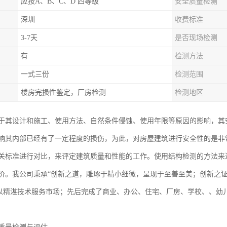
应按A、B、C、D 四等级
安全质量检测
深圳
收费标准
3-7天
是否现场检测
有
检测方法
一式三份
检测范围
楼房完损性鉴定，厂房检测
检测地区
于其设计和施工、使用方法、自然条件侵蚀、使用年限等原因的影响，其
响其内部已经有了一定程度的损伤，为此，对房屋建筑进行安全性的是非
关标准进行对比，来评定建筑质量和性能的工作。使用结构检测的方法来
价。我公司秉承“创新之道，雕琢于精小细微，呈现于至善至美；创新之
，以精湛技术服务市场；先后完成了商业、办公、住宅、厂房、学校、、幼