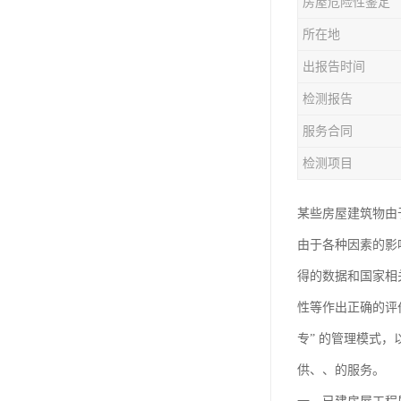
房屋危险性鉴定
房屋检测鉴定
所在地
房屋结构补强加固
出报告时间
钢结构夹层安全检测
检测报告
服务合同
检测项目
某些房屋建筑物由
由于各种因素的影
得的数据和国家相
性等作出正确的评
专” 的管理模式
供、、的服务。